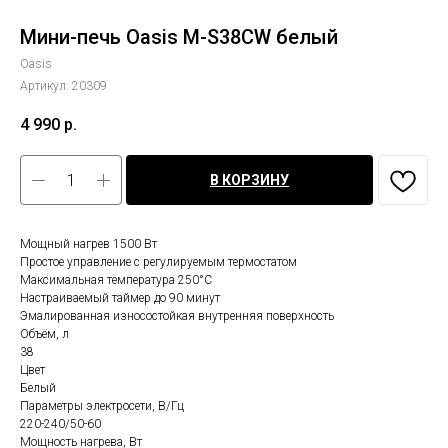
Мини-печь Oasis M-S38CW белый
Oasis
Артикул:
20309
4 990
р.
В КОРЗИНУ
Мощный нагрев 1500 Вт
Простое управление с регулируемым термостатом
Максимальная температура 250°С
Настраиваемый таймер до 90 минут
Эмалированная износостойкая внутренняя поверхность
Объём, л
38
Цвет
Белый
Параметры электросети, В/Гц
220-240/50-60
Мощность нагрева, Вт