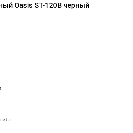
ный Oasis ST-120B черный
В
а
не Да