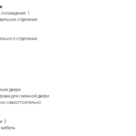
я:
 охлаждения: 1
дильное отделение
ильного отделения
ение двери
права для сменной двери
жно самостоятельно
: 2
 мебель