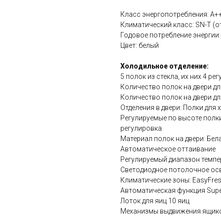
Класс энергопотребления: A+
Климатический класс: SN-T (от
Годовое потребление энергии:
Цвет: белый
Холодильное отделение:
5 полок из стекла, их них 4 р
Количество полок на двери дл
Количество полок на двери дл
Отделения в двери: Полки для
Регулируемые по высоте полки
регулировка
Материал полок на двери: Бе
Автоматическое оттаивание
Регулируемый диапазон темпера
Светодиодное потолочное ос
Климатические зоны: EasyFre
Автоматическая функция Sup
Лоток для яиц 10 яиц
Механизмы выдвижения ящик