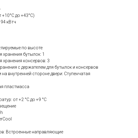
+
 +10°С до +43°С)
 94 кВтч
егулируемые по высоте
я хранения бутылок: 1
я хранения консервов: 3
 хранения с держателем для бутылок и консервов
 на внутренней стороне двери: Ступенчатая
лая пластмасса
тур: от +2 °C до +9 °C
вещение
sh
erСool
ов: Встроенные направляющие