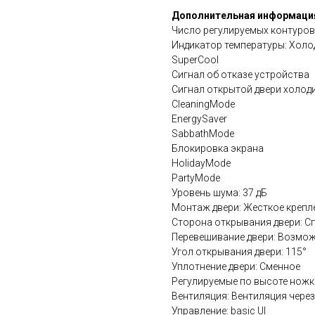
Дополнительная информаци
Число регулируемых контуров
Индикатор температуры: Холо
SuperCool
Сигнал об отказе устройства
Сигнал открытой двери холод
CleaningMode
EnergySaver
SabbathMode
Блокировка экрана
HolidayMode
PartyMode
Уровень шума: 37 дБ
Монтаж двери: Жесткое крепл
Сторона открывания двери: С
Перевешивание двери: Возмо
Угол открывания двери: 115°
Уплотнение двери: Сменное
Регулируемые по высоте ножки
Вентиляция: Вентиляция через
Управление: basic UI