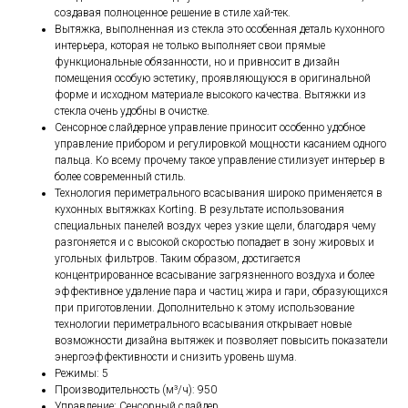
создавая полноценное решение в стиле хай-тек.
Вытяжка, выполненная из стекла это особенная деталь кухонного
интерьера, которая не только выполняет свои прямые
функциональные обязанности, но и привносит в дизайн
помещения особую эстетику, проявляющуюся в оригинальной
форме и исходном материале высокого качества. Вытяжки из
стекла очень удобны в очистке.
Сенсорное слайдерное управление приносит особенно удобное
управление прибором и регулировкой мощности касанием одного
пальца. Ко всему прочему такое управление стилизует интерьер в
более современный стиль.
Технология периметрального всасывания широко применяется в
кухонных вытяжках Korting. В результате использования
специальных панелей воздух через узкие щели, благодаря чему
разгоняется и с высокой скоростью попадает в зону жировых и
угольных фильтров. Таким образом, достигается
концентрированное всасывание загрязненного воздуха и более
эффективное удаление пара и частиц жира и гари, образующихся
при приготовлении. Дополнительно к этому использование
технологии периметрального всасывания открывает новые
возможности дизайна вытяжек и позволяет повысить показатели
энергоэффективности и снизить уровень шума.
Режимы: 5
Производительность (м³/ч): 950
Управление: Сенсорный слайдер