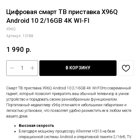
Цифровая смарт ТВ приставка Х96Q
Android 10 2/16GB 4K WI-FI
Х96Q
Артикул:
10188
1 990
р.
В КОРЗИНУ
Смарт ТВ приставка Х96Q Android 10 2/16GB 4K WI-FIЭто современный
гаджет, который позволит превратить ваш обычный телевизор в умное
устройство и порадовать своим разнообразным функционалом.
Портативный медиаплеер x96q отличается небольшими габаритами и
легкостью установки, что позволяет удобно разместить ее в любом месте
вашего дома.
Высокая скорость
Благодаря мощному процессору Allwinner H313 на базе
операционной системы Android и оперативной памяти 2/16гб, ТV