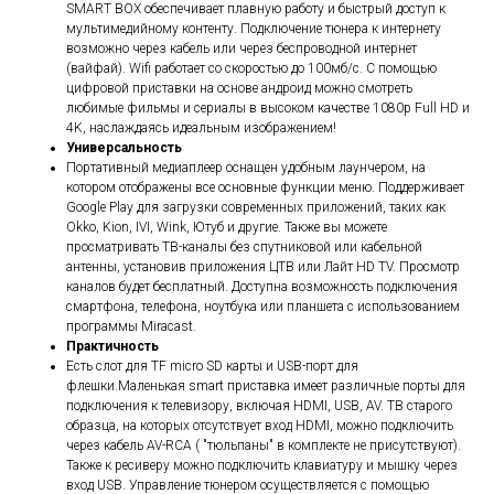
SMART BOX обеспечивает плавную работу и быстрый доступ к
мультимедийному контенту. Подключение тюнера к интернету
возможно через кабель или через беспроводной интернет
(вайфай). Wifi работает со скоростью до 100мб/с. С помощью
цифровой приставки на основе андроид можно смотреть
любимые фильмы и сериалы в высоком качестве 1080p Full HD и
4K, наслаждаясь идеальным изображением!
Универсальность
Портативный медиаплеер оснащен удобным лаунчером, на
котором отображены все основные функции меню. Поддерживает
Google Play для загрузки современных приложений, таких как
Okko, Kion, IVI, Wink, Ютуб и другие. Также вы можете
просматривать ТВ-каналы без спутниковой или кабельной
антенны, установив приложения ЦТВ или Лайт HD TV. Просмотр
каналов будет бесплатный. Доступна возможность подключения
смартфона, телефона, ноутбука или планшета с использованием
программы Miracast.
Практичность
Есть слот для TF micro SD карты и USB-порт для
флешки.Маленькая smart приставка имеет различные порты для
подключения к телевизору, включая HDMI, USB, AV. ТВ старого
образца, на которых отсутствует вход HDMI, можно подключить
через кабель AV-RCA ( "тюльпаны" в комплекте не присутствуют).
Также к ресиверу можно подключить клавиатуру и мышку через
вход USB. Управление тюнером осуществляется с помощью