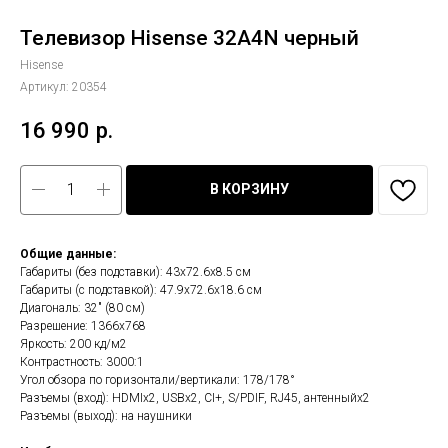
Телевизор Hisense 32A4N черный
Hisense
Артикул:
20354
16 990
р.
В КОРЗИНУ
Общие данные:
Габариты (без подставки): 43х72.6х8.5 см
Габариты (с подставкой): 47.9х72.6х18.6 см
Диагональ: 32" (80 см)
Разрешение: 1366x768
Яркость: 200 кд/м2
Контрастность: 3000:1
Угол обзора по горизонтали/вертикали: 178/178°
Разъемы (вход): HDMIx2, USBх2, CI+, S/PDIF, RJ45, антенныйх2
Разъемы (выход): на наушники