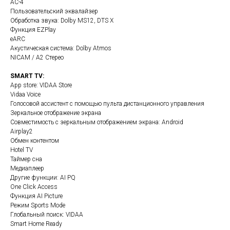
AC-4
Пользовательский эквалайзер
Обработка звука: Dolby MS12, DTS X
Функция EZPlay
eARC
Акустическая система: Dolby Atmos
NICAM / A2 Стерео
SMART TV:
App store: VIDAA Store
Vidaa Voice
Голосовой ассистент с помощью пульта дистанционного управления
Зеркальное отображение экрана
Совместимость с зеркальным отображением экрана: Android
Airplay2
Обмен контентом
Hotel TV
Таймер сна
Медиаплеер
Другие функции: AI PQ
One Click Access
Функция AI Picture
Режим Sports Mode
Глобальный поиск: VIDAA
Smart Home Ready