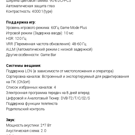
Ширина цветовой гаммы: 90% DCI-PC3
Автоматическая защита глаз
Контрастность: 4000:1(type)
Поддержка игр:
Уровень игрового режима: 60Гц Game Mode Plus
Игровой режим (Задержка ввода): 10 мс
HSR: 120 Гц
VRR (Переменная частота обновления): 48-60 Гц
ALLM (Автоматический режим с низкой задержкой)
Другие особенности: Game Bar
Системы вещания:
Поддержка LCN (в зависимости от местоположения и оператора)
Сортировка каналов: Встроенный и экспортируемый для редактирования
на ПК (ChSort)
Список избранных каналов: 4
Электронная программа передач на 8 дней вперед
Цифровой и Аналоговый Тюнер: DVB-T2/T/C/S2/S
Поддержка функции телетекста
Родительский контроль
Звук:
Мощность акустики: 2*7 Вт
Акустическая схема: 2.0