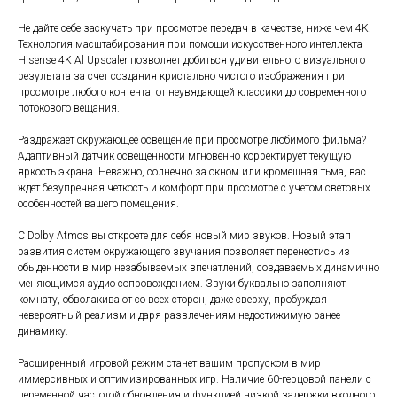
Не дайте себе заскучать при просмотре передач в качестве, ниже чем 4K.
Технология масштабирования при помощи искусственного интеллекта
Hisense 4K Al Upscaler позволяет добиться удивительного визуального
результата за счет создания кристально чистого изображения при
просмотре любого контента, от неувядающей классики до современного
потокового вещания.
Раздражает окружающее освещение при просмотре любимого фильма?
Адаптивный датчик освещенности мгновенно корректирует текущую
яркость экрана. Неважно, солнечно за окном или кромешная тьма, вас
ждет безупречная четкость и комфорт при просмотре с учетом световых
особенностей вашего помещения.
С Dolby Atmos вы откроете для себя новый мир звуков. Новый этап
развития систем окружающего звучания позволяет перенестись из
обыденности в мир незабываемых впечатлений, создаваемых динамично
меняющимся аудио сопровождением. Звуки буквально заполняют
комнату, обволакивают со всех сторон, даже сверху, пробуждая
невероятный реализм и даря развлечениям недостижимую ранее
динамику.
Расширенный игровой режим станет вашим пропуском в мир
иммерсивных и оптимизированных игр. Наличие 60-герцовой панели с
переменной частотой обновления и функцией низкой задержки входного