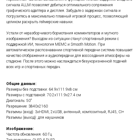
сигнала ALLM позволяет добиться оптимального сопряжения
графического адаптера и дисплея. Забудьте о задержках сигнала и
погрузитесь в максимально плавный игровой процесс, позволяющий
целиком раскрыть геймерские навыки.
Устали от неразборчивого бормотания комментаторов и мутного
изображения? Выходом из ситуации станут спортивный режим с
поддержкой ИИ, технология MEMC и Smooth Motion. При
автоматическом распознавании спортивной передачи система повышает
качество отображения и аудиопередачи для воссоздания атмосферы на
стадионе. После этого можно наслаждаться безукоризненной подачей
всех игр и спортивных передач.
Общие данные:
Размеры без подставки: 64.9х111.9х8 см
Размеры с подставкой: 70.2х111.9х27.4 см
Диагональ: 50"
Разрешение: 3840x2160
Разъемы (вход): 3хHDMI, 2хUSB, антенный, композитный, RJ45, CI+
Разъемы (выход): для наушников
Изображение:
Частота обновления: 60 Гц
Тип подсветки: QLED & DLED