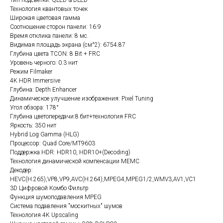
Технология квантовых точек
Широкая цветовая гамма
Соотношение сторон панели: 16:9
Время отклика панели: 8 мс.
Видимая площадь экрана (см^2): 6754.87
Глубина цвета TCON: 8 Bit + FRC
Уровень черного: 0.3 нит
Режим Filmaker
4K HDR Immersive
Глубина: Depth Enhancer
Динамическое улучшение изображения: Pixel Tuning
Угол обзора: 178°
Глубина цветопередачи:8 бит+технология FRC
Яркость: 350 нит
Hybrid Log Gamma (HLG)
Процессор: Quad Core/MT9603
Поддержка HDR: HDR10, HDR10+(Decoding)
Технология динамической компенсации MEMC
Декодер:
HEVC(H.265),VP8,VP9,AVC(H.264),MPEG4,MPEG1/2,WMV3,AV1,VC1
3D Цифровой Комбо Фильтр
Функция шумоподавления MPEG
Система подавления "москитных" шумов
Технология 4K Upscaling