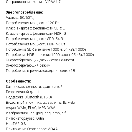
Операционная система: VIDAA U7
Энергопотребление:
Частота: 50/60Гц
Потребляемая мощность: 120 Вт
Класс энергоэффективности SDR: E
Класс энергоэффективности HDR: G
Потребляемая мощность SDR: 54 Вт
Потребляемая мощность HDR: 95 Вт
Потребление SDR в течение 1000 ч: 54 кВт/1000ч
Потребление HDR в течение 1000 часов: 95 кВт/1000ч
Энергосберегающий датчик освещенности
Энергосберегающий режим
Потребление в режиме ожидания сети: ≤2Вт
Особенности:
Датчик освещенности: адаптивный
Безрамочный дизайн
Поддержка Bluetooth (BT5.0)
Видео: mp4, mov, mkv, ts, avi, wmv, flv, webm
Аудио: WMA, FLAC, MP3, WAV
Изображение: jpg, jpeg, png, bmp, gif
Интернет браузер: Odin
HbbTV 2.0.3
Приложение Smartphone: VIDAA