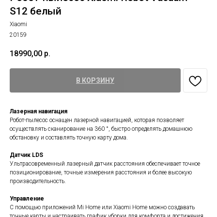
S12 белый
Xiaomi
20159
18990,00
р.
В КОРЗИНУ
Лазерная навигация
Робот-пылесос оснащен лазерной навигацией, которая позволяет
осуществлять сканирование на 360 °, быстро определять домашнюю
обстановку и составлять точную карту дома.
Датчик LDS
Ультрасовременный лазерный датчик расстояния обеспечивает точное
позиционирование, точные измерения расстояния и более высокую
производительность.
Управление
С помощью приложений Mi Home или Xiaomi Home можно создавать
точные карты и настраивать график уборки для комфорта и достижения