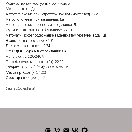
Количество температурных режимов: 5
Мерная шкала: Да
Автоотключение при недостаточном количестве воды: Да
Автоотключение при закипании: Да
Автоотключение при снятии с подставки: Да
Функция нагрева воды без кипячения: Да
Автоматическое поддержание заданной температуры воды: Да
Вращение на подставке: 360°
Длина сетевого шнура: 0.74
Отсек для шнура электропитания: Да
Напряжение: 220-240 V
Потребляемая мощность (Вт): 2200
Габариты (ВxШхГ) (мм): 265x157x213
Масса прибора (кг): 1.03
Срок гарантии (мес.): 12
Страна сборки: Китай