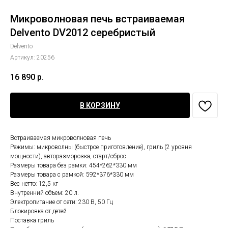
Микроволновая печь встраиваемая
Delvento DV2012 серебристый
Delvento
Артикул:
20256
16 890
р.
В КОРЗИНУ
Встраиваемая микроволновая печь
Режимы: микроволны (быстрое приготовление), гриль (2 уровня
мощности), авторазморозка, старт/сброс
Размеры товара без рамки: 454*262*330 мм
Размеры товара с рамкой: 592*376*330 мм
Вес нетто: 12,5 кг
Внутренний объем: 20 л.
Электропитание от сети: 230 В, 50 Гц
Блокировка от детей
Поставка гриль