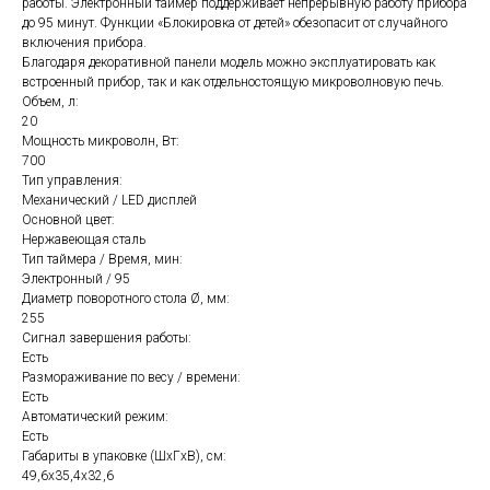
работы. Электронный таймер поддерживает непрерывную работу прибора
до 95 минут. Функции «Блокировка от детей» обезопасит от случайного
включения прибора.
Благодаря декоративной панели модель можно эксплуатировать как
встроенный прибор, так и как отдельностоящую микроволновую печь.
Объем, л:
20
Мощность микроволн, Вт:
700
Тип управления:
Механический / LED дисплей
Основной цвет:
Нержавеющая сталь
Тип таймера / Время, мин:
Электронный / 95
Диаметр поворотного стола Ø, мм:
255
Сигнал завершения работы:
Есть
Размораживание по весу / времени:
Есть
Автоматический режим:
Есть
Габариты в упаковке (ШxГxВ), см:
49,6x35,4x32,6