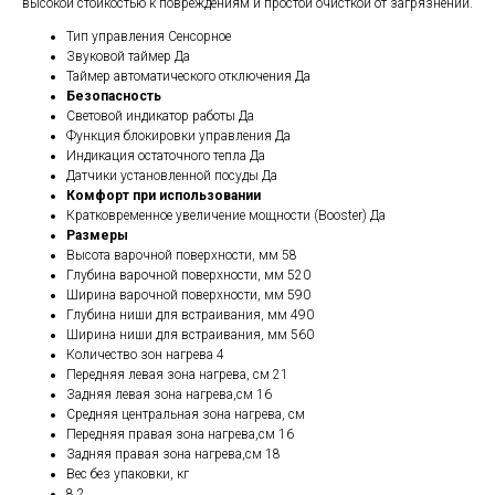
высокой стойкостью к повреждениям и простой очисткой от загрязнений.
Тип управления Сенсорное
Звуковой таймер Да
Таймер автоматического отключения Да
Безопасность
Световой индикатор работы Да
Функция блокировки управления Да
Индикация остаточного тепла Да
Датчики установленной посуды Да
Комфорт при использовании
Кратковременное увеличение мощности (Booster) Да
Размеры
Высота варочной поверхности, мм 58
Глубина варочной поверхности, мм 520
Ширина варочной поверхности, мм 590
Глубина ниши для встраивания, мм 490
Ширина ниши для встраивания, мм 560
Количество зон нагрева 4
Передняя левая зона нагрева, см 21
Задняя левая зона нагрева,см 16
Средняя центральная зона нагрева, см
Передняя правая зона нагрева,см 16
Задняя правая зона нагрева,см 18
Вес без упаковки, кг
8,2