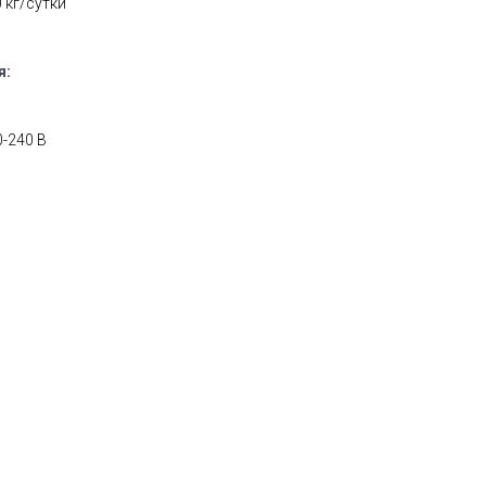
 кг/сутки
я:
-240 В