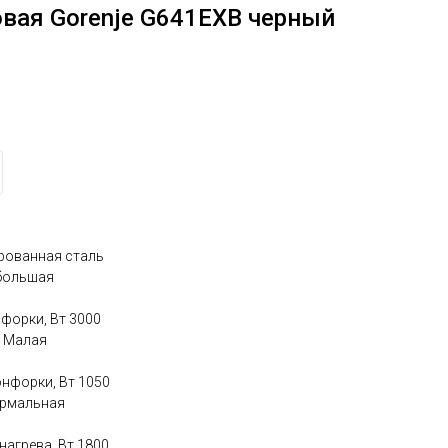
овая Gorenje G641EXB черный
рованная сталь
 большая
форки, Вт 3000
а Малая
нфорки, Вт 1050
ормальная
агрева, Вт 1800