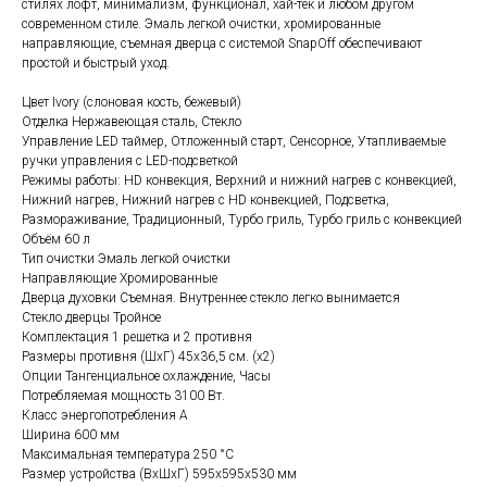
стилях лофт, минимализм, функционал, хай-тек и любом другом
современном стиле. Эмаль легкой очистки, хромированные
направляющие, съемная дверца с системой SnapOff обеспечивают
простой и быстрый уход.
Цвет Ivory (слоновая кость, бежевый)
Отделка Нержавеющая сталь, Стекло
Управление LED таймер, Отложенный старт, Сенсорное, Утапливаемые
ручки управления с LED-подсветкой
Режимы работы: HD конвекция, Верхний и нижний нагрев с конвекцией,
Нижний нагрев, Нижний нагрев с HD конвекцией, Подсветка,
Размораживание, Традиционный, Турбо гриль, Турбо гриль с конвекцией
Объём 60 л
Тип очистки Эмаль легкой очистки
Направляющие Хромированные
Дверца духовки Съемная. Внутреннее стекло легко вынимается
Стекло дверцы Тройное
Комплектация 1 решетка и 2 противня
Размеры противня (ШхГ) 45х36,5 см. (х2)
Опции Тангенциальное охлаждение, Часы
Потребляемая мощность 3100 Вт.
Класс энергопотребления А
Ширина 600 мм
Максимальная температура 250 °С
Размер устройства (ВхШхГ) 595х595х530 мм